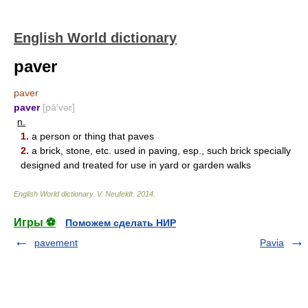
English World dictionary
paver
paver
paver
[pā′vər]
n.
1.
a person or thing that paves
2.
a brick, stone, etc. used in paving, esp., such brick specially
designed and treated for use in yard or garden walks
English World dictionary
.
V. Neufeldt
.
2014
.
Игры ⚽
Поможем сделать НИР
pavement
Pavia