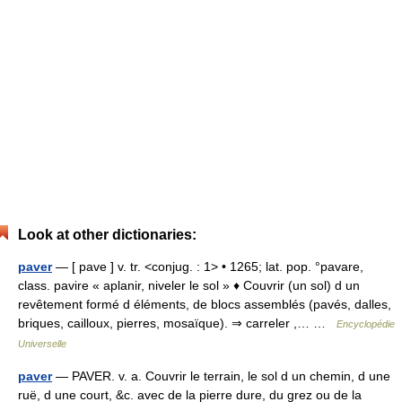
Look at other dictionaries:
paver
— [ pave ] v. tr. <conjug. : 1> • 1265; lat. pop. °pavare,
class. pavire « aplanir, niveler le sol » ♦ Couvrir (un sol) d un
revêtement formé d éléments, de blocs assemblés (pavés, dalles,
briques, cailloux, pierres, mosaïque). ⇒ carreler ,… …
Encyclopédie
Universelle
paver
— PAVER. v. a. Couvrir le terrain, le sol d un chemin, d une
ruë, d une court, &c. avec de la pierre dure, du grez ou de la