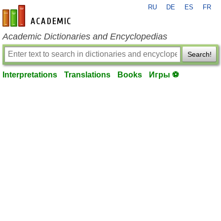
RU
DE
ES
FR
en-academic.com
Academic Dictionaries and Encyclopedias
Search!
Interpretations
Translations
Books
Игры ⚽