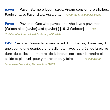
paver
— Paver, Sternere locum saxis, Aream consternere silicibus,
Pauimentare. Paver d ais, Assare …
Thresor de la langue françoyse
Paver
— Pav er, n. One who paves; one who lays a pavement.
[Written also {pavier} and {pavior}.] [1913 Webster] …
The
Collaborative International Dictionary of English
PAVER
— v. a. Couvrir le terrain, le sol d un chemin, d une rue, d
une cour, d une écurie, d une salle, etc., avec du grès, de la pierre
dure, du caillou, du marbre, de la brique, etc., pour le rendre plus
solide et plus uni, pour y marcher, ou y faire… …
Dictionnaire de
l'Academie Francaise, 7eme edition (1835)