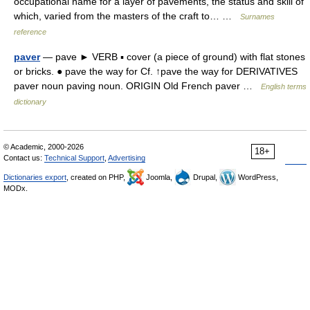
occupational name for a layer of pavements, the status and skill of
which, varied from the masters of the craft to… …
Surnames
reference
paver
— pave ► VERB ▪ cover (a piece of ground) with flat stones
or bricks. ● pave the way for Cf. ↑pave the way for DERIVATIVES
paver noun paving noun. ORIGIN Old French paver …
English terms
dictionary
© Academic, 2000-2026
18+
Contact us:
Technical Support
,
Advertising
Dictionaries export
, created on PHP,
Joomla,
Drupal,
WordPress,
MODx.