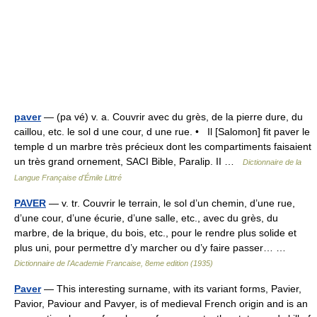
paver
— (pa vé) v. a. Couvrir avec du grès, de la pierre dure, du
caillou, etc. le sol d une cour, d une rue. • Il [Salomon] fit paver le
temple d un marbre très précieux dont les compartiments faisaient
un très grand ornement, SACI Bible, Paralip. II …
Dictionnaire de la
Langue Française d'Émile Littré
PAVER
— v. tr. Couvrir le terrain, le sol d’un chemin, d’une rue,
d’une cour, d’une écurie, d’une salle, etc., avec du grès, du
marbre, de la brique, du bois, etc., pour le rendre plus solide et
plus uni, pour permettre d’y marcher ou d’y faire passer… …
Dictionnaire de l'Academie Francaise, 8eme edition (1935)
Paver
— This interesting surname, with its variant forms, Pavier,
Pavior, Paviour and Pavyer, is of medieval French origin and is an